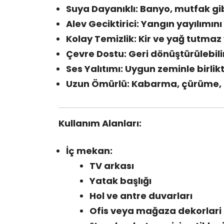
Suya Dayanıklı: Banyo, mutfak gib
Alev Geciktirici: Yangın yayılımı
Kolay Temizlik: Kir ve yağ tutmaz 
Çevre Dostu: Geri dönüştürülebili
Ses Yalıtımı: Uygun zeminle birlik
Uzun Ömürlü: Kabarma, çürüme
Kullanım Alanları:
İç mekan:
TV arkası
Yatak başlığı
Hol ve antre duvarları
Ofis veya mağaza dekorlari