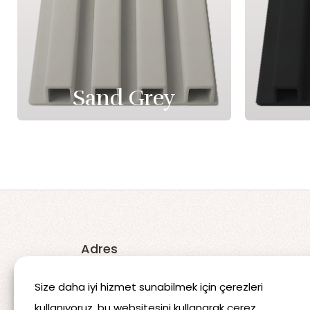
Sand Grey
Adres
Koçören 3. OSB Mahallesi 315.
Size daha iyi hizmet sunabilmek için çerezleri
Cadde No:17 Şanlıurfa/TÜRKİYE
kullanıyoruz, bu websitesini kullanarak çerez