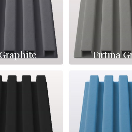
Graphite
Fırtına G