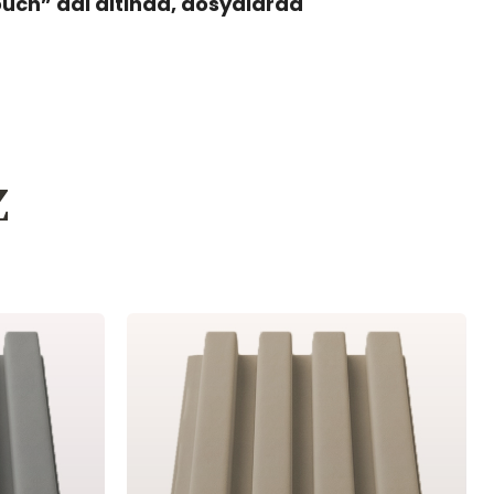
ouch” adi altinda, dosyalarda
z