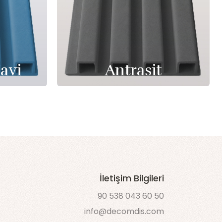
avi
Antrasit
İletişim Bilgileri
90 538 043 60 50
info@decomdis.com