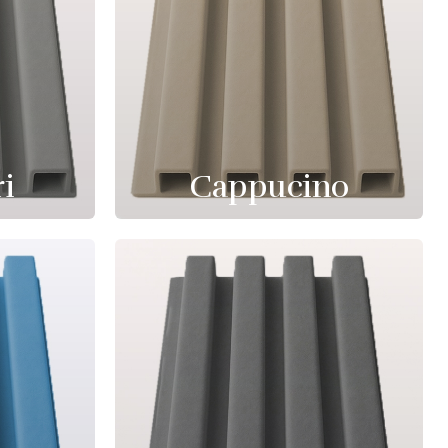
ri
Cappucino