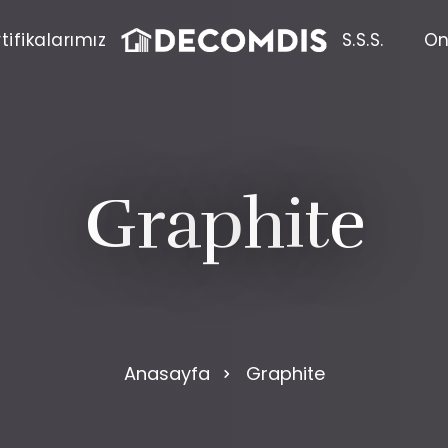
tifikalarımız
S.S.S.
On
G
r
a
p
h
i
t
e
Anasayfa
Graphite