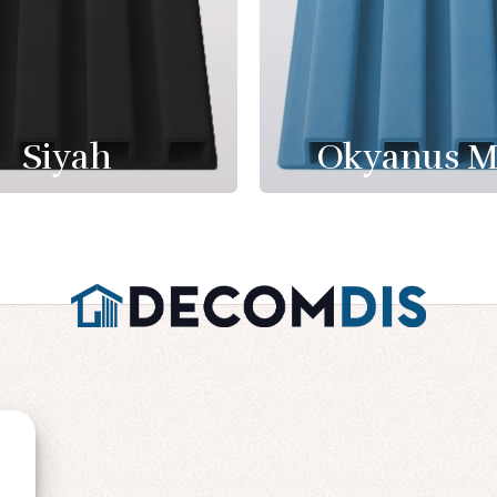
Siyah
Okyanus M