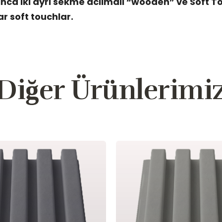
inca iki ayri sekme acilmali “wooden” ve Soft T
ar soft touchlar.
Diğer Ürünlerimi