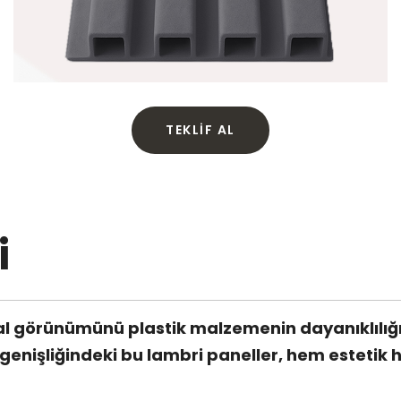
TEKLIF AL
i
 görünümünü plastik malzemenin dayanıklılığıyl
işliğindeki bu lambri paneller, hem estetik he