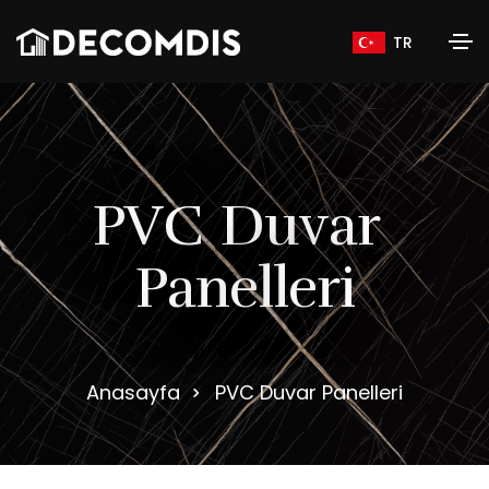
TR
P
V
C
D
u
v
a
r
P
a
n
e
l
l
e
r
i
Anasayfa
PVC Duvar Panelleri