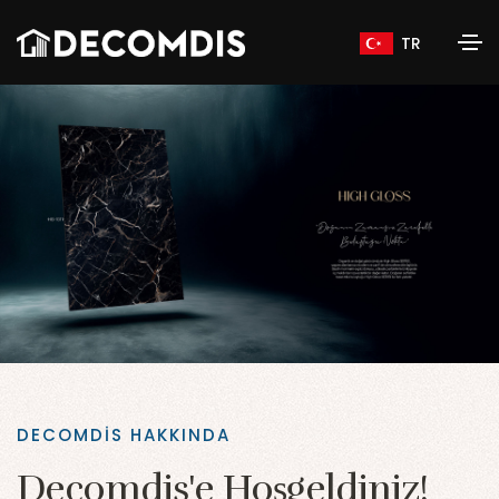
TR
DECOMDIS HAKKINDA
Decomdis'e Hoşgeldiniz!