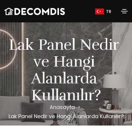
TR
L
a
k
P
a
n
e
l
N
e
d
i
r
v
e
H
a
n
g
i
A
l
a
n
l
a
r
d
a
K
u
l
l
a
n
ı
l
ı
r
?
Anasayfa
Lak Panel Nedir ve Hangi Alanlarda Kullanılır?