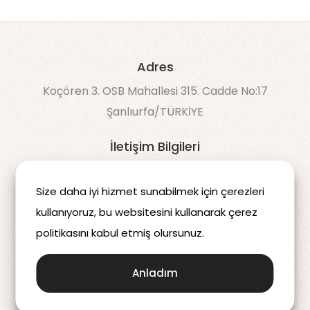
Adres
Koçören 3. OSB Mahallesi 315. Cadde No:17
Şanlıurfa/TÜRKİYE
İletişim Bilgileri
90 538 043 60 50
Size daha iyi hizmet sunabilmek için çerezleri
info@decomdis.com
kullanıyoruz, bu websitesini kullanarak çerez
politikasını kabul etmiş olursunuz.
Anladım
2025 © Decomdis | Tüm hakları saklıdır.