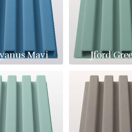
yanus Mavi
Jford Gre