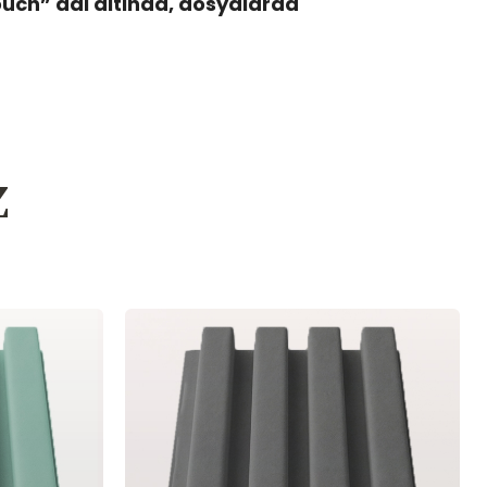
ouch” adi altinda, dosyalarda
z