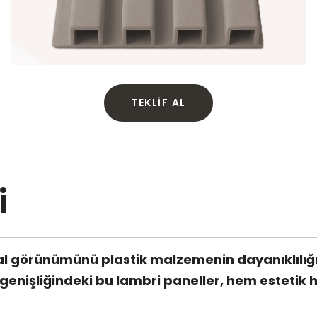
TEKLIF AL
i
 görünümünü plastik malzemenin dayanıklılığıyl
işliğindeki bu lambri paneller, hem estetik he