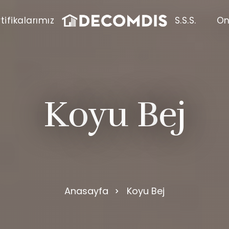
tifikalarımız
S.S.S.
On
K
o
y
u
B
e
j
Anasayfa
Koyu Bej