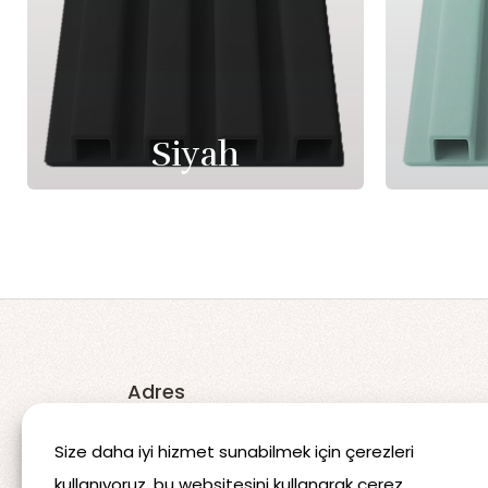
Siyah
Adres
Koçören 3. OSB Mahallesi 315.
Size daha iyi hizmet sunabilmek için çerezleri
Cadde No:17 Şanlıurfa/TÜRKİYE
kullanıyoruz, bu websitesini kullanarak çerez