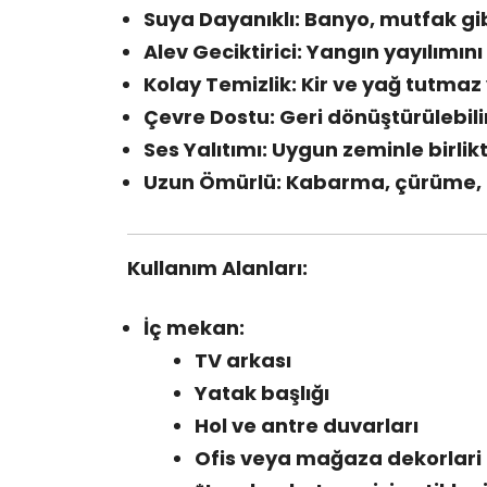
Suya Dayanıklı: Banyo, mutfak gib
Alev Geciktirici: Yangın yayılımı
Kolay Temizlik: Kir ve yağ tutmaz 
Çevre Dostu: Geri dönüştürülebili
Ses Yalıtımı: Uygun zeminle birlik
Uzun Ömürlü: Kabarma, çürüme
Kullanım Alanları:
İç mekan:
TV arkası
Yatak başlığı
Hol ve antre duvarları
Ofis veya mağaza dekorlari