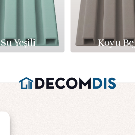
Su Yeşili
Koyu Be