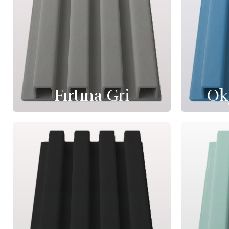
Fırtına Gri
Ok