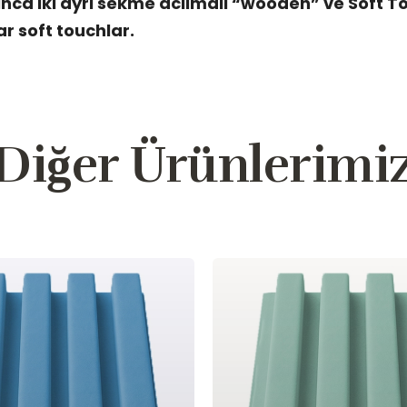
inca iki ayri sekme acilmali “wooden” ve Soft T
ar soft touchlar.
Diğer Ürünlerimi