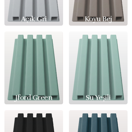
Açık Gri
Koyu Bej
Jford Green
Su Yeşili