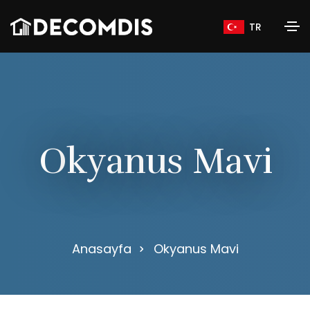
TR
O
k
y
a
n
u
s
M
a
v
i
Anasayfa
Okyanus Mavi