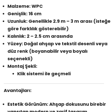
Malzeme: WPC
Genişlik: 16 cm
Uzunluk: Genellikle 2.9 m – 3 m arası (isteğe
göre farklılık gösterebilir)
Kalınlık: 2 – 2.5 cm arasında
Yüzey: Doğal ahşap ve tekstil desenli veya
düz renk (boyanabilir veya boyalı
seçenekli)
Montaj Şekli:
Klik sistemi ile geçmeli
Avantajları:
Estetik Görünüm: Ahşap dokusunu birebir
yansıtan modern ve zarif tasarım