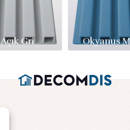
Açık Gri
Okyanus M