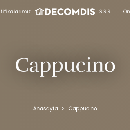
tifikalarımız
S.S.S.
On
C
a
p
p
u
c
i
n
o
Anasayfa
Cappucino