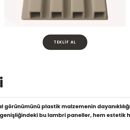
TEKLIF AL
i
 görünümünü plastik malzemenin dayanıklılığıyl
işliğindeki bu lambri paneller, hem estetik he