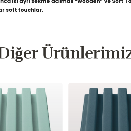
inca iki ayri sekme acilmali “wooden” ve Soft T
ar soft touchlar.
Diğer Ürünlerimi