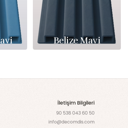
avi
Belize Mavi
İletişim Bilgileri
90 538 043 60 50
info@decomdis.com