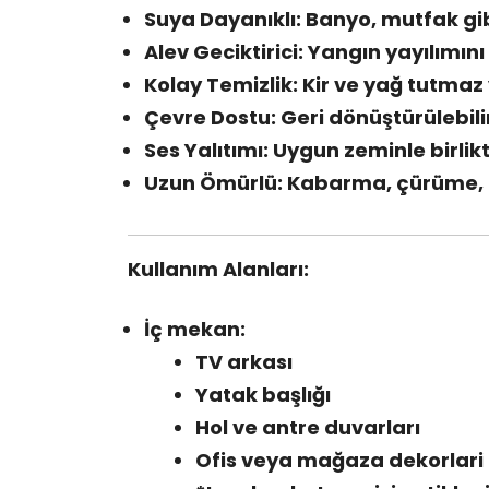
Suya Dayanıklı: Banyo, mutfak gib
Alev Geciktirici: Yangın yayılımı
Kolay Temizlik: Kir ve yağ tutmaz 
Çevre Dostu: Geri dönüştürülebili
Ses Yalıtımı: Uygun zeminle birlik
Uzun Ömürlü: Kabarma, çürüme
Kullanım Alanları:
İç mekan:
TV arkası
Yatak başlığı
Hol ve antre duvarları
Ofis veya mağaza dekorlari