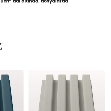
ouch” adi altinda, dosyalarda
z