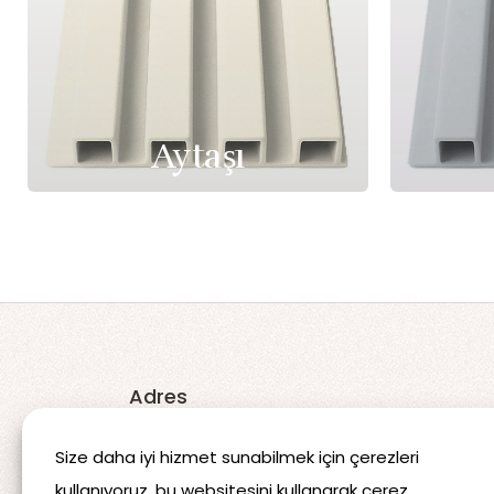
Aytaşı
Adres
Koçören 3. OSB Mahallesi 315.
Size daha iyi hizmet sunabilmek için çerezleri
Cadde No:17 Şanlıurfa/TÜRKİYE
kullanıyoruz, bu websitesini kullanarak çerez