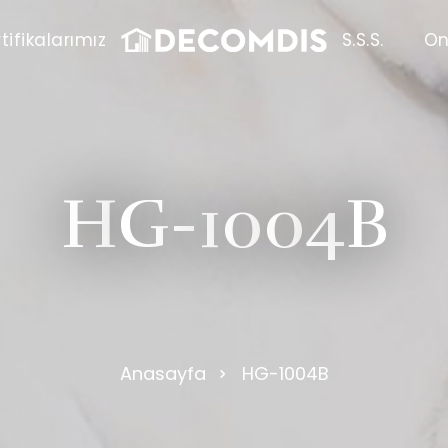
tifikalarımız
S.S.S.
On
H
G
-
1
0
0
4
B
Anasayfa
HG-1004B