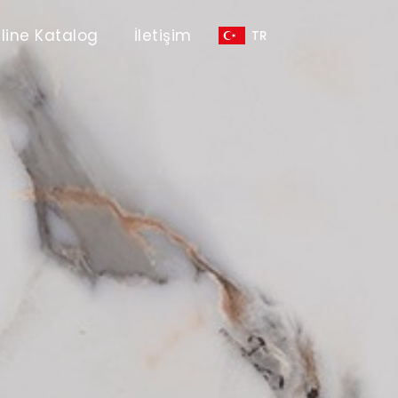
line Katalog
İletişim
TR