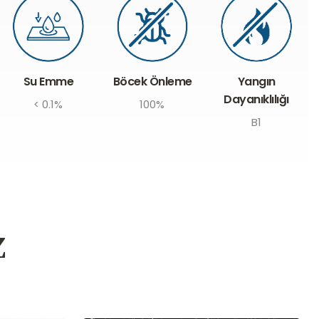
Böcek Önleme
Su Emme
Yangın
Dayanıklılığı
100%
< 0.1%
B1
z