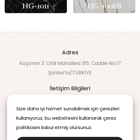
HG-1011
HG-1008B
Adres
Koçören 3. OSB Mahallesi 315. Cadde No:17
Şanlıurfa/TÜRKİYE
İletişim Bilgileri
90 538 043 60 50
Size daha iyi hizmet sunabilmek için çerezleri
info@decomdis.com
kullanıyoruz, bu websitesini kullanarak çerez
politikasını kabul etmiş olursunuz.