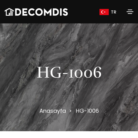
TR
H
G
-
1
0
0
6
Anasayfa
HG-1006