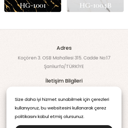
HG-1001
HG-1004B
Adres
Koçören 3. OSB Mahallesi 315. Cadde No:17
Şanlıurfa/TÜRKİYE
İletişim Bilgileri
90 538 043 60 50
Size daha iyi hizmet sunabilmek için çerezleri
info@decomdis.com
kullanıyoruz, bu websitesini kullanarak çerez
politikasını kabul etmiş olursunuz.