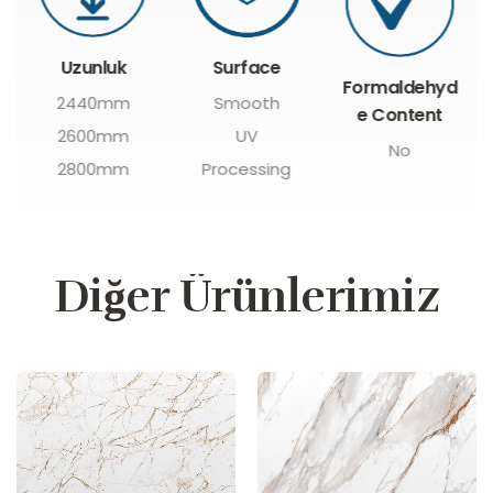
Surface
Formaldehyd
Ağır Metal
Smooth
e Content
İçeriği
UV
No
Yok
Processing
Diğer Ürünlerimiz