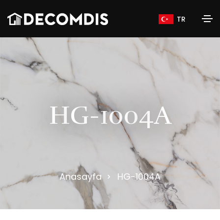
TR
H
G
-
1
0
0
4
A
Anasayfa
HG-1004A