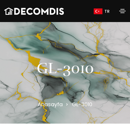
TR
G
L
-
3
0
1
0
Anasayfa
GL-3010