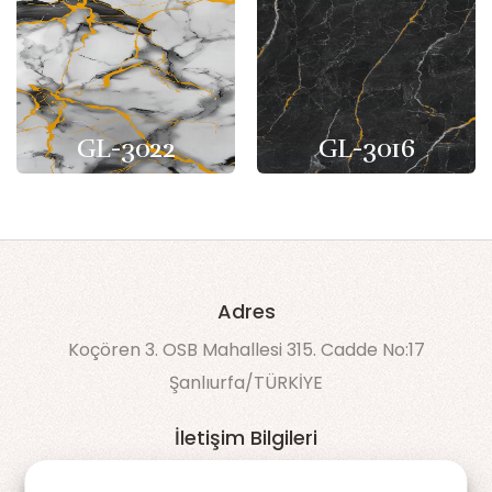
GL-3022
GL-3016
Adres
Koçören 3. OSB Mahallesi 315. Cadde No:17
Şanlıurfa/TÜRKİYE
İletişim Bilgileri
90 538 043 60 50