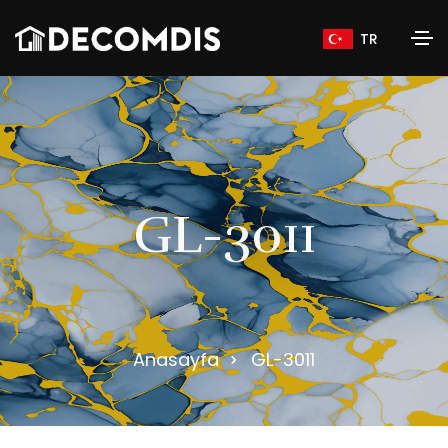
TR
G
L
-
3
0
1
1
Anasayfa
GL-3011