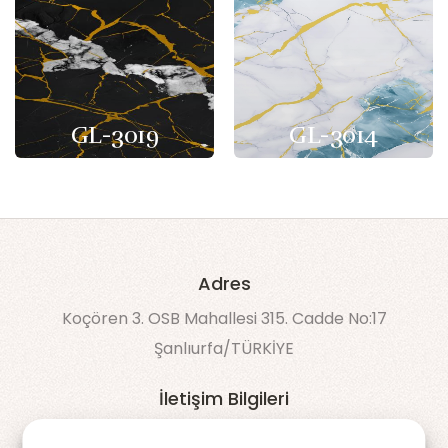
GL-3019
GL-3014
Adres
Koçören 3. OSB Mahallesi 315. Cadde No:17
Şanlıurfa/TÜRKİYE
İletişim Bilgileri
90 538 043 60 50