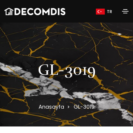
TR
G
L
-
3
0
1
9
Anasayfa
GL-3019