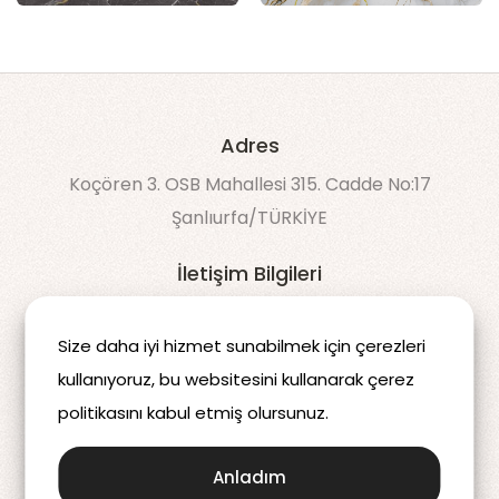
Adres
Koçören 3. OSB Mahallesi 315. Cadde No:17
Şanlıurfa/TÜRKİYE
İletişim Bilgileri
90 538 043 60 50
Size daha iyi hizmet sunabilmek için çerezleri
info@decomdis.com
kullanıyoruz, bu websitesini kullanarak çerez
politikasını kabul etmiş olursunuz.
Anladım
2025 © Decomdis | Tüm hakları saklıdır.