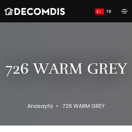
TR
7
2
6
W
A
R
M
G
R
E
Y
Anasayfa
726 WARM GREY