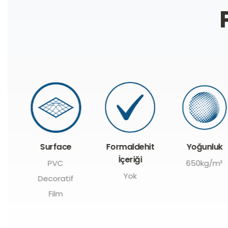
Formaldehit
Surface
Yoğunluk
İçeriği
PVC
650kg/m³
Yok
Decoratif
Film