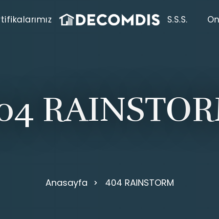
tifikalarımız
S.S.S.
On
0
4
R
A
I
N
S
T
O
R
Anasayfa
404 RAINSTORM