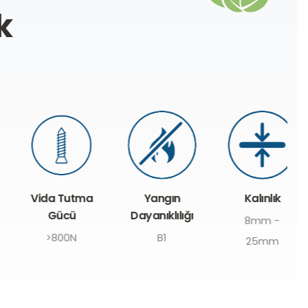
k
Vida Tutma
Yangın
Kalınlık
Gücü
Dayanıklılığı
8mm -
>800N
B1
25mm