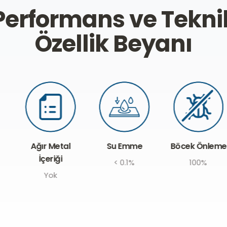
Performans ve Tekni
Özellik Beyanı
Böcek Önleme
Ağır Metal
Su Emme
İçeriği
100%
< 0.1%
Yok