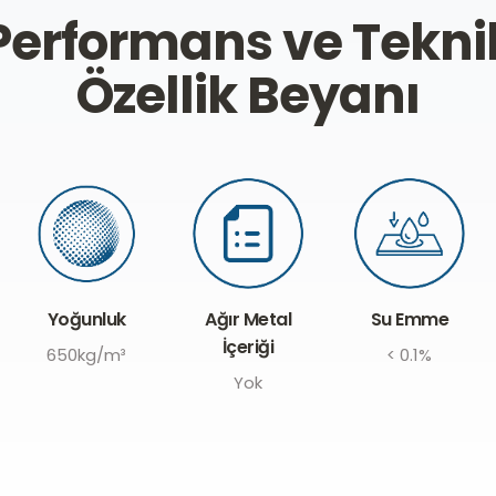
Performans ve Tekni
Özellik Beyanı
Yoğunluk
Ağır Metal
Su Emme
İçeriği
650kg/m³
< 0.1%
Yok