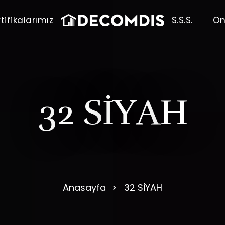
tifikalarımız
S.S.S.
On
3
2
S
İ
Y
A
H
Anasayfa
32 SİYAH