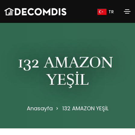
TR
1
3
2
A
M
A
Z
O
N
Y
E
Ş
İ
L
Anasayfa
132 AMAZON YEŞİL