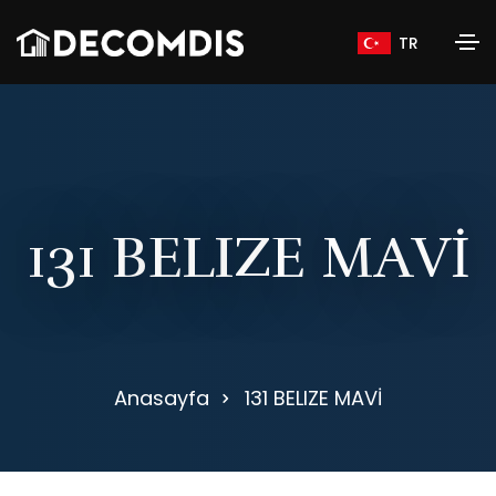
TR
1
3
1
B
E
L
I
Z
E
M
A
V
İ
Anasayfa
131 BELIZE MAVİ