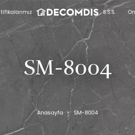
tifikalarımız
S.S.S.
On
S
M
-
8
0
0
4
Anasayfa
SM-8004