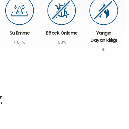
Böcek Önleme
Su Emme
Yangın
Dayanıklılığı
100%
< 0.1%
B1
z