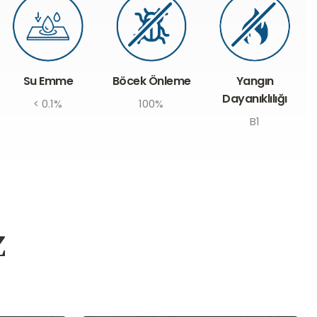
Böcek Önleme
Su Emme
Yangın
Dayanıklılığı
100%
< 0.1%
B1
z