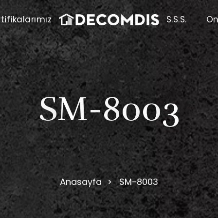
tifikalarımız
S.S.S.
On
S
M
-
8
0
0
3
Anasayfa
SM-8003