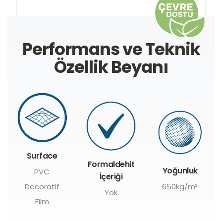
Performans ve Teknik
Özellik Beyanı
Formaldehit
Ağır Metal
Yoğunluk
İçeriği
İçeriği
650kg/m³
Yok
Yok