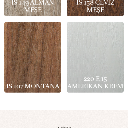
IS 149 ALMAN
IS 158 CEVİZ
MEŞE
MEŞE
220 E 15
IS 107 MONTANA
AMERİKAN KREM