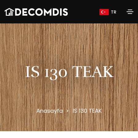
TR
I
S
1
3
0
T
E
A
K
Anasayfa
IS 130 TEAK