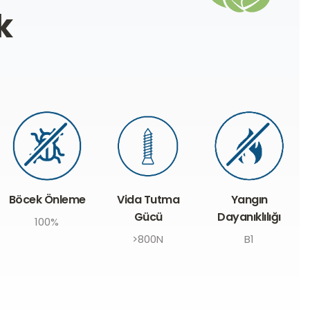
k
Vida Tutma
Yangın
Kalınlık
Gücü
Dayanıklılığı
8mm -
>800N
B1
25mm