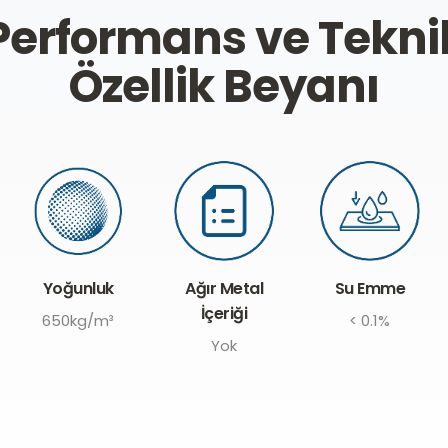
Performans ve Tekni
Özellik Beyanı
Böcek Önleme
Ağır Metal
Su Emme
İçeriği
100%
< 0.1%
Yok