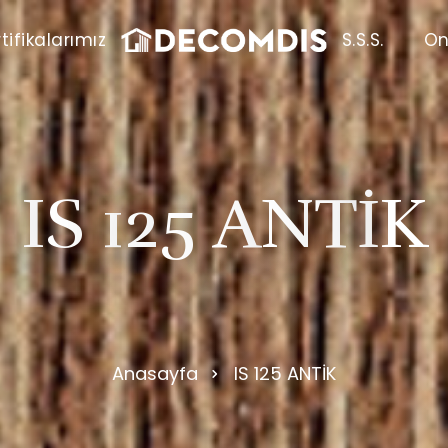
tifikalarımız
S.S.S.
On
I
S
1
2
5
A
N
T
İ
K
Anasayfa
IS 125 ANTİK