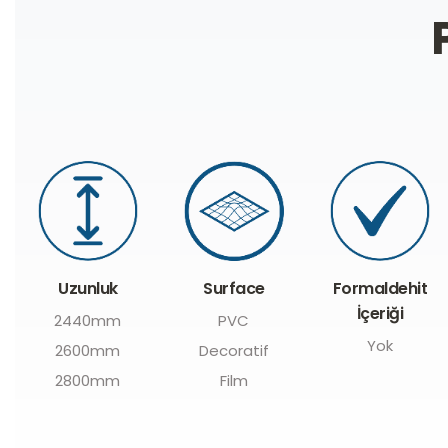
Formaldehit
Surface
Yoğunluk
İçeriği
PVC
650kg/m³
Yok
Decoratif
Film