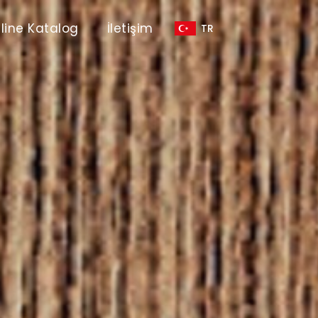
line Katalog
İletişim
TR