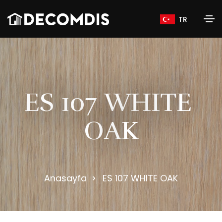
TR
E
S
1
0
7
W
H
I
T
E
O
A
K
Anasayfa
ES 107 WHITE OAK