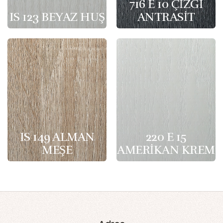
716 E 10 ÇİZGİ
IS 123 BEYAZ HUŞ
ANTRASİT
IS 149 ALMAN
220 E 15
MEŞE
AMERİKAN KREM