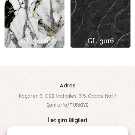
GL-3006
GL-3016
Adres
Koçören 3. OSB Mahallesi 315. Cadde No:17
Şanlıurfa/TÜRKİYE
İletişim Bilgileri
90 538 043 60 50