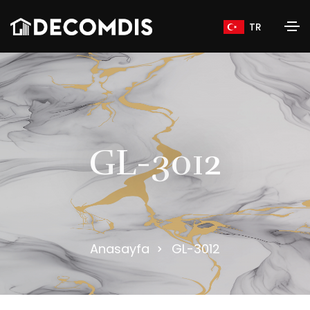
TR
G
L
-
3
0
1
2
Anasayfa
GL-3012