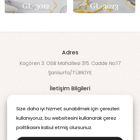
GL-3012
GL-3023
Adres
Koçören 3. OSB Mahallesi 315. Cadde No:17
Şanlıurfa/TÜRKİYE
İletişim Bilgileri
90 538 043 60 50
Size daha iyi hizmet sunabilmek için çerezleri
info@decomdis.com
kullanıyoruz, bu websitesini kullanarak çerez
politikasını kabul etmiş olursunuz.