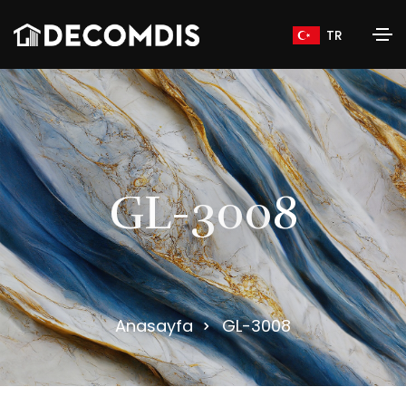
TR
G
L
-
3
0
0
8
Anasayfa
GL-3008