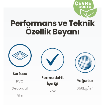
Performans ve Teknik
Özellik Beyanı
Formaldehit
Ağır Metal
Yoğunluk
İçeriği
İçeriği
650kg/m³
Yok
Yok