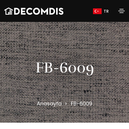
TR
F
B
-
6
0
0
9
Anasayfa
FB-6009