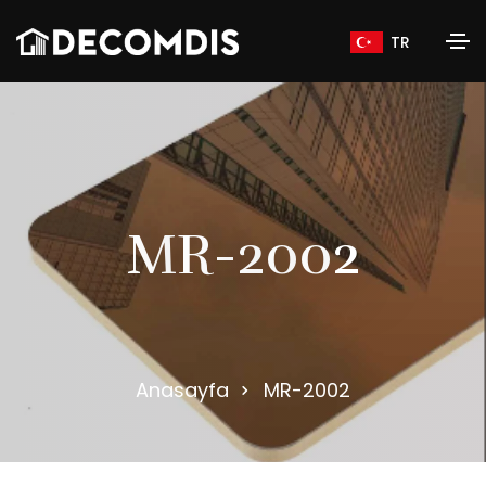
TR
M
R
-
2
0
0
2
Anasayfa
MR-2002