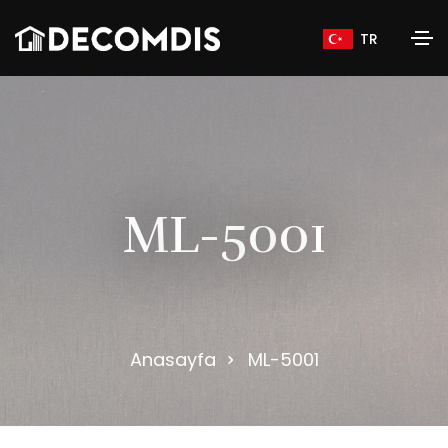
TR
M
L
-
5
0
0
1
Anasayfa
ML-5001