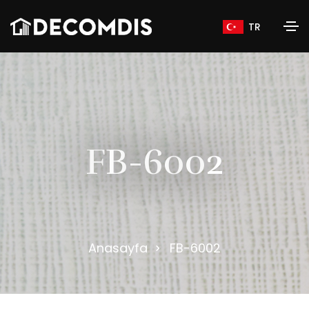
TR
F
B
-
6
0
0
2
Anasayfa
FB-6002