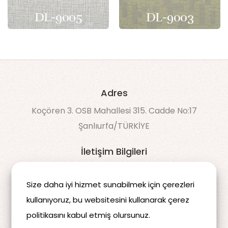
DL-9005
DL-9003
Adres
Koçören 3. OSB Mahallesi 315. Cadde No:17
Şanlıurfa/TÜRKİYE
İletişim Bilgileri
90 538 043 60 50
Size daha iyi hizmet sunabilmek için çerezleri
info@decomdis.com
kullanıyoruz, bu websitesini kullanarak çerez
politikasını kabul etmiş olursunuz.