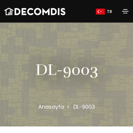
TR
D
L
-
9
0
0
3
Anasayfa
DL-9003