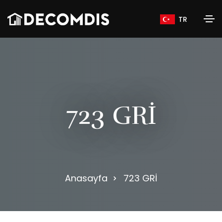
TR
7
2
3
G
R
İ
Anasayfa
723 GRİ