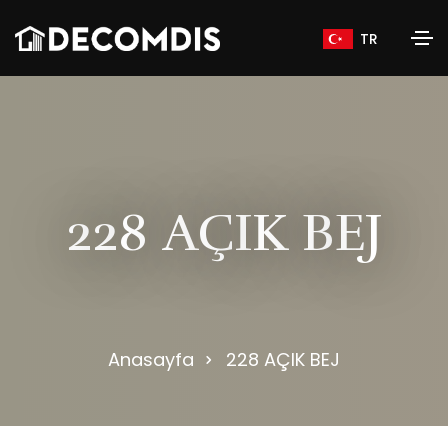
TR
2
2
8
A
Ç
I
K
B
E
J
Anasayfa
228 AÇIK BEJ