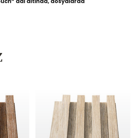
ouch” adi altinda, dosyalarda
z