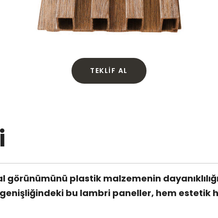
TEKLIF AL
i
 görünümünü plastik malzemenin dayanıklılığıyl
işliğindeki bu lambri paneller, hem estetik he