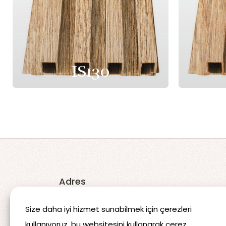
IS130
Adres
Koçören 3. OSB Mahallesi 315.
Size daha iyi hizmet sunabilmek için çerezleri
Cadde No:17 Şanlıurfa/TÜRKİYE
kullanıyoruz, bu websitesini kullanarak çerez