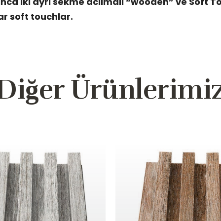
inca iki ayri sekme acilmali “wooden” ve Soft T
ar soft touchlar.
Diğer Ürünlerimi