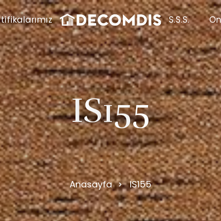
tifikalarımız
S.S.S.
On
I
S
1
5
5
Anasayfa
IS155