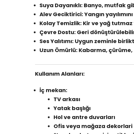
Suya Dayanıklı: Banyo, mutfak gib
Alev Geciktirici: Yangın yayılımı
Kolay Temizlik: Kir ve yağ tutmaz 
Çevre Dostu: Geri dönüştürülebili
Ses Yalıtımı: Uygun zeminle birlik
Uzun Ömürlü: Kabarma, çürüme
Kullanım Alanları:
İç mekan:
TV arkası
Yatak başlığı
Hol ve antre duvarları
Ofis veya mağaza dekorlari