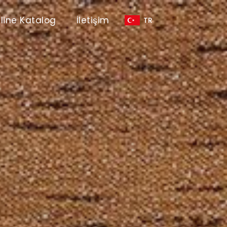
line Katalog
İletişim
TR