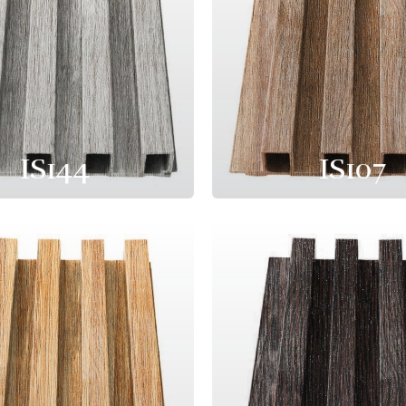
IS144
IS107