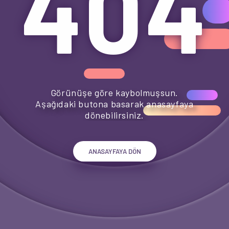
404
404
Görünüşe göre kaybolmuşsun.
Aşağıdaki butona basarak anasayfaya
dönebilirsiniz.
ANASAYFAYA DÖN